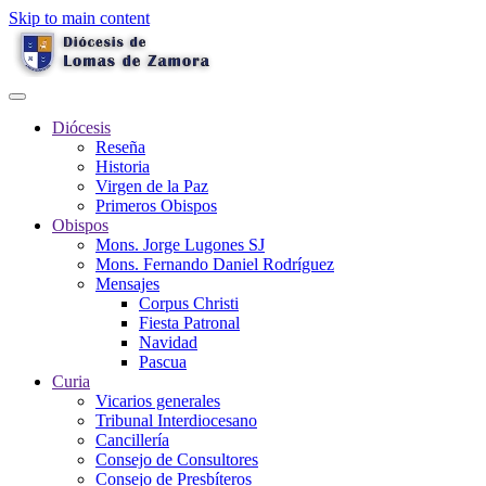
Skip to main content
Diócesis
Reseña
Historia
Virgen de la Paz
Primeros Obispos
Obispos
Mons. Jorge Lugones SJ
Mons. Fernando Daniel Rodríguez
Mensajes
Corpus Christi
Fiesta Patronal
Navidad
Pascua
Curia
Vicarios generales
Tribunal Interdiocesano
Cancillería
Consejo de Consultores
Consejo de Presbíteros