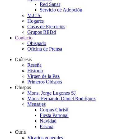
Red Sanar
Servicio de Adopción
M.C.S.
Hogares
Casas de Ejercicios
Grupos REDd
Contacto
Obispado
Oficina de Prensa
Diócesis
Reseña
Historia
Virgen de la Paz
Primeros Obispos
Obispos
Mons. Jorge Lugones SJ
Mons. Fernando Daniel Rodríguez
Mensajes
Corpus Christi
Fiesta Patronal
Navidad
Pascua
Curia
Vicarios generales