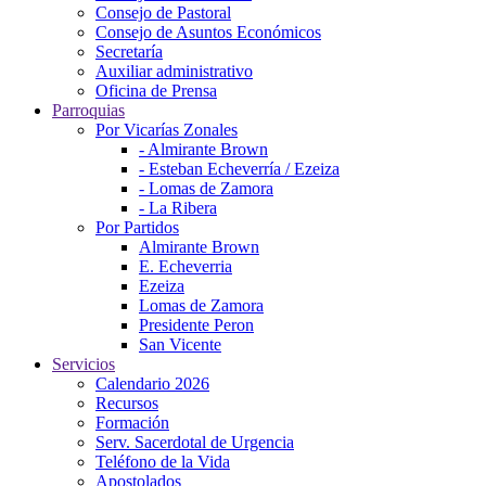
Consejo de Pastoral
Consejo de Asuntos Económicos
Secretaría
Auxiliar administrativo
Oficina de Prensa
Parroquias
Por Vicarías Zonales
- Almirante Brown
- Esteban Echeverría / Ezeiza
- Lomas de Zamora
- La Ribera
Por Partidos
Almirante Brown
E. Echeverria
Ezeiza
Lomas de Zamora
Presidente Peron
San Vicente
Servicios
Calendario 2026
Recursos
Formación
Serv. Sacerdotal de Urgencia
Teléfono de la Vida
Apostolados