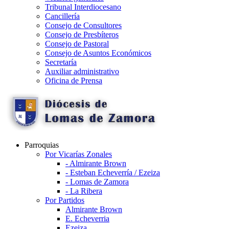
Tribunal Interdiocesano
Cancillería
Consejo de Consultores
Consejo de Presbíteros
Consejo de Pastoral
Consejo de Asuntos Económicos
Secretaría
Auxiliar administrativo
Oficina de Prensa
Parroquias
Por Vicarías Zonales
- Almirante Brown
- Esteban Echeverría / Ezeiza
- Lomas de Zamora
- La Ribera
Por Partidos
Almirante Brown
E. Echeverria
Ezeiza