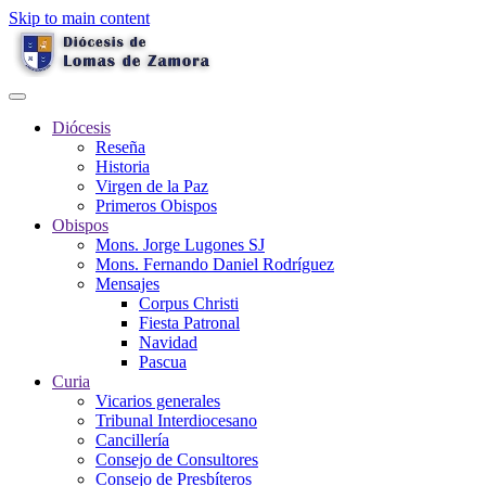
Skip to main content
Diócesis
Reseña
Historia
Virgen de la Paz
Primeros Obispos
Obispos
Mons. Jorge Lugones SJ
Mons. Fernando Daniel Rodríguez
Mensajes
Corpus Christi
Fiesta Patronal
Navidad
Pascua
Curia
Vicarios generales
Tribunal Interdiocesano
Cancillería
Consejo de Consultores
Consejo de Presbíteros