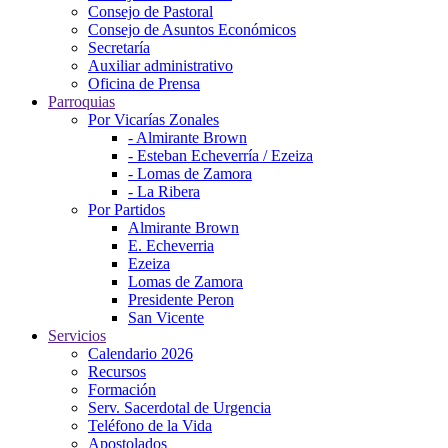
Consejo de Pastoral
Consejo de Asuntos Económicos
Secretaría
Auxiliar administrativo
Oficina de Prensa
Parroquias
Por Vicarías Zonales
- Almirante Brown
- Esteban Echeverría / Ezeiza
- Lomas de Zamora
- La Ribera
Por Partidos
Almirante Brown
E. Echeverria
Ezeiza
Lomas de Zamora
Presidente Peron
San Vicente
Servicios
Calendario 2026
Recursos
Formación
Serv. Sacerdotal de Urgencia
Teléfono de la Vida
Apostolados