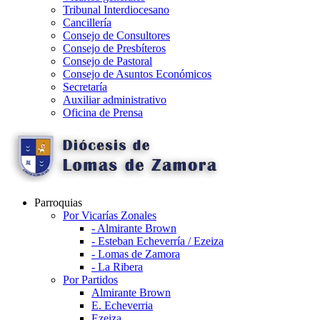
Tribunal Interdiocesano
Cancillería
Consejo de Consultores
Consejo de Presbíteros
Consejo de Pastoral
Consejo de Asuntos Económicos
Secretaría
Auxiliar administrativo
Oficina de Prensa
Parroquias
Por Vicarías Zonales
- Almirante Brown
- Esteban Echeverría / Ezeiza
- Lomas de Zamora
- La Ribera
Por Partidos
Almirante Brown
E. Echeverria
Ezeiza