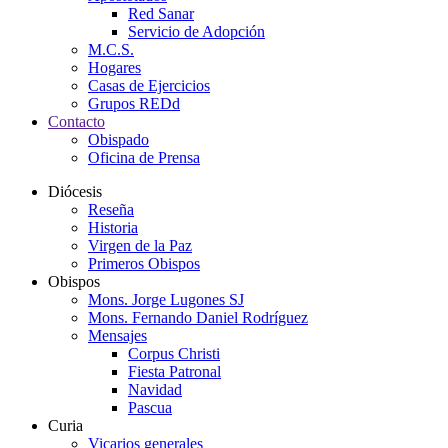
Red Sanar
Servicio de Adopción
M.C.S.
Hogares
Casas de Ejercicios
Grupos REDd
Contacto
Obispado
Oficina de Prensa
Diócesis
Reseña
Historia
Virgen de la Paz
Primeros Obispos
Obispos
Mons. Jorge Lugones SJ
Mons. Fernando Daniel Rodríguez
Mensajes
Corpus Christi
Fiesta Patronal
Navidad
Pascua
Curia
Vicarios generales