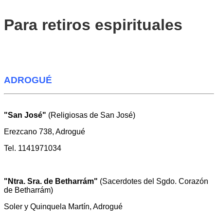
Para retiros espirituales
ADROGUÉ
"San J
osé"
(Religiosas de San José)
Erezcano 738, Adrogué
Tel. 1141971034
"Ntra. Sra. de B
etharrám"
(Sacerdotes del Sgdo. Corazón
de Betharrám)
Soler y Quinquela Martín, Adrogué