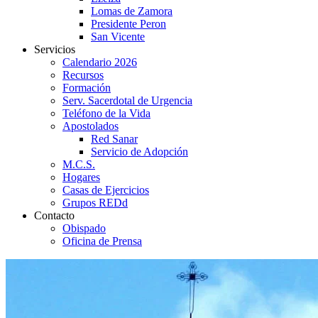
Lomas de Zamora
Presidente Peron
San Vicente
Servicios
Calendario 2026
Recursos
Formación
Serv. Sacerdotal de Urgencia
Teléfono de la Vida
Apostolados
Red Sanar
Servicio de Adopción
M.C.S.
Hogares
Casas de Ejercicios
Grupos REDd
Contacto
Obispado
Oficina de Prensa