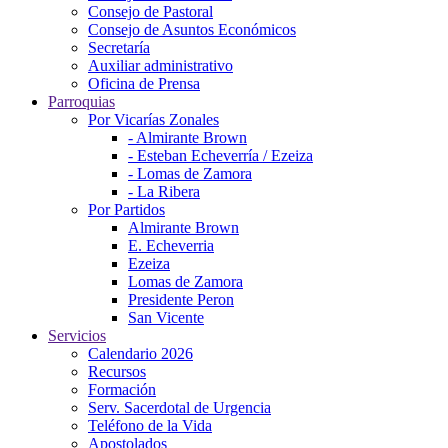
Consejo de Pastoral
Consejo de Asuntos Económicos
Secretaría
Auxiliar administrativo
Oficina de Prensa
Parroquias
Por Vicarías Zonales
- Almirante Brown
- Esteban Echeverría / Ezeiza
- Lomas de Zamora
- La Ribera
Por Partidos
Almirante Brown
E. Echeverria
Ezeiza
Lomas de Zamora
Presidente Peron
San Vicente
Servicios
Calendario 2026
Recursos
Formación
Serv. Sacerdotal de Urgencia
Teléfono de la Vida
Apostolados