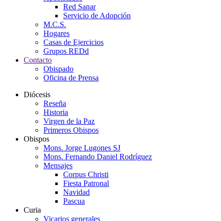
Red Sanar
Servicio de Adopción
M.C.S.
Hogares
Casas de Ejercicios
Grupos REDd
Contacto
Obispado
Oficina de Prensa
Diócesis
Reseña
Historia
Virgen de la Paz
Primeros Obispos
Obispos
Mons. Jorge Lugones SJ
Mons. Fernando Daniel Rodríguez
Mensajes
Corpus Christi
Fiesta Patronal
Navidad
Pascua
Curia
Vicarios generales