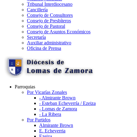
Tribunal Interdiocesano
Cancillería
Consejo de Consultores
Consejo de Presbíteros
Consejo de Pastoral
Consejo de Asuntos Económicos
Secretaría
Auxiliar administrativo
Oficina de Prensa
Parroquias
Por Vicarías Zonales
- Almirante Brown
- Esteban Echeverría / Ezeiza
- Lomas de Zamora
- La Ribera
Por Partidos
Almirante Brown
E. Echeverria
Ezeiza