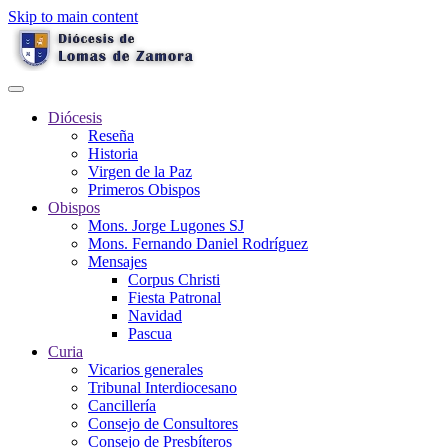
Skip to main content
Diócesis
Reseña
Historia
Virgen de la Paz
Primeros Obispos
Obispos
Mons. Jorge Lugones SJ
Mons. Fernando Daniel Rodríguez
Mensajes
Corpus Christi
Fiesta Patronal
Navidad
Pascua
Curia
Vicarios generales
Tribunal Interdiocesano
Cancillería
Consejo de Consultores
Consejo de Presbíteros