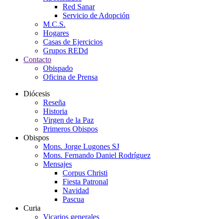
Red Sanar
Servicio de Adopción
M.C.S.
Hogares
Casas de Ejercicios
Grupos REDd
Contacto
Obispado
Oficina de Prensa
Diócesis
Reseña
Historia
Virgen de la Paz
Primeros Obispos
Obispos
Mons. Jorge Lugones SJ
Mons. Fernando Daniel Rodríguez
Mensajes
Corpus Christi
Fiesta Patronal
Navidad
Pascua
Curia
Vicarios generales