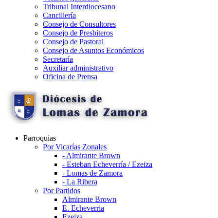
Tribunal Interdiocesano
Cancillería
Consejo de Consultores
Consejo de Presbíteros
Consejo de Pastoral
Consejo de Asuntos Económicos
Secretaría
Auxiliar administrativo
Oficina de Prensa
Parroquias
Por Vicarías Zonales
- Almirante Brown
- Esteban Echeverría / Ezeiza
- Lomas de Zamora
- La Ribera
Por Partidos
Almirante Brown
E. Echeverria
Ezeiza