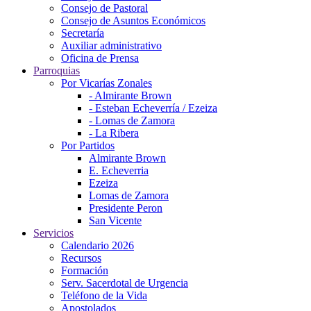
Consejo de Pastoral
Consejo de Asuntos Económicos
Secretaría
Auxiliar administrativo
Oficina de Prensa
Parroquias
Por Vicarías Zonales
- Almirante Brown
- Esteban Echeverría / Ezeiza
- Lomas de Zamora
- La Ribera
Por Partidos
Almirante Brown
E. Echeverria
Ezeiza
Lomas de Zamora
Presidente Peron
San Vicente
Servicios
Calendario 2026
Recursos
Formación
Serv. Sacerdotal de Urgencia
Teléfono de la Vida
Apostolados