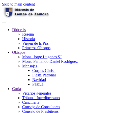
Skip to main content
Diócesis
Reseña
Historia
Virgen de la Paz
Primeros Obispos
Obispos
Mons. Jorge Lugones SJ
Mons. Fernando Daniel Rodríguez
Mensajes
Corpus Christi
Fiesta Patronal
Navidad
Pascua
Curia
Vicarios generales
Tribunal Interdiocesano
Cancillería
Consejo de Consultores
Consejo de Presbíteros