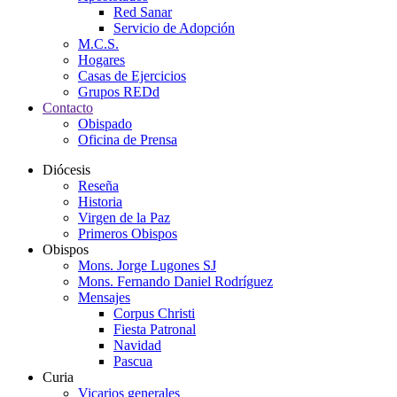
Red Sanar
Servicio de Adopción
M.C.S.
Hogares
Casas de Ejercicios
Grupos REDd
Contacto
Obispado
Oficina de Prensa
Diócesis
Reseña
Historia
Virgen de la Paz
Primeros Obispos
Obispos
Mons. Jorge Lugones SJ
Mons. Fernando Daniel Rodríguez
Mensajes
Corpus Christi
Fiesta Patronal
Navidad
Pascua
Curia
Vicarios generales