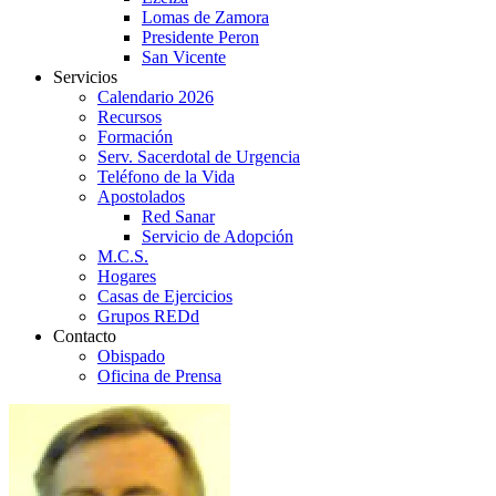
Lomas de Zamora
Presidente Peron
San Vicente
Servicios
Calendario 2026
Recursos
Formación
Serv. Sacerdotal de Urgencia
Teléfono de la Vida
Apostolados
Red Sanar
Servicio de Adopción
M.C.S.
Hogares
Casas de Ejercicios
Grupos REDd
Contacto
Obispado
Oficina de Prensa