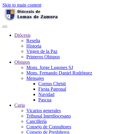
Skip to main content
Diócesis
Reseña
Historia
Virgen de la Paz
Primeros Obispos
Obispos
Mons. Jorge Lugones SJ
Mons. Fernando Daniel Rodríguez
Mensajes
Corpus Christi
Fiesta Patronal
Navidad
Pascua
Curia
Vicarios generales
Tribunal Interdiocesano
Cancillería
Consejo de Consultores
Consejo de Presbíteros