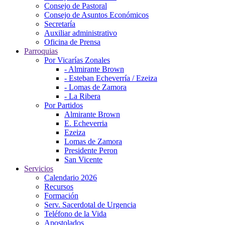
Consejo de Pastoral
Consejo de Asuntos Económicos
Secretaría
Auxiliar administrativo
Oficina de Prensa
Parroquias
Por Vicarías Zonales
- Almirante Brown
- Esteban Echeverría / Ezeiza
- Lomas de Zamora
- La Ribera
Por Partidos
Almirante Brown
E. Echeverria
Ezeiza
Lomas de Zamora
Presidente Peron
San Vicente
Servicios
Calendario 2026
Recursos
Formación
Serv. Sacerdotal de Urgencia
Teléfono de la Vida
Apostolados