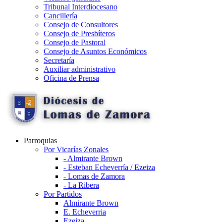
Tribunal Interdiocesano
Cancillería
Consejo de Consultores
Consejo de Presbíteros
Consejo de Pastoral
Consejo de Asuntos Económicos
Secretaría
Auxiliar administrativo
Oficina de Prensa
Parroquias
Por Vicarías Zonales
- Almirante Brown
- Esteban Echeverría / Ezeiza
- Lomas de Zamora
- La Ribera
Por Partidos
Almirante Brown
E. Echeverria
Ezeiza